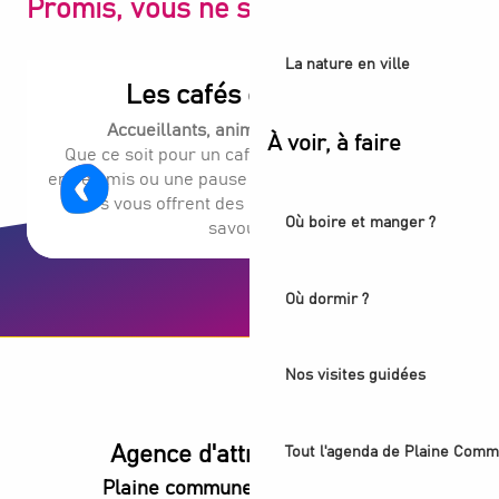
Promis, vous ne serez pas déçu
Les Mets du Roy
Bistro - Méjo - Restaurant de l'hôtel Ibis Styles Paris Saint
La nature en ville
La Table Ronde
Les cafés et les bars
Bonne Aventure
Accueillants, animés, authentiques.
À voir, à faire
Que ce soit pour un café en terrasse, un verre
entre amis ou une pause gourmande, nos cafés et
bars vous offrent des moments conviviaux à
Où boire et manger ?
savourer !
Où dormir ?
Nos visites guidées
Agence d'attractivité POP
Tout l'agenda de Plaine Comm
Plaine commune vous Ouvre ses