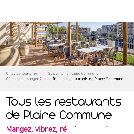
Aller
au
contenu
principal
Office de tourisme
Séjourner à Plaine Commune
Où boire et manger ?
Tous les restaurants de Plaine Commune
Tous les restaurants
de Plaine Commune
Mangez, vibrez, régalez-vous !