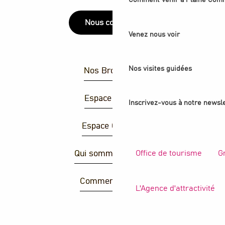
Comment venir à Plaine Com
Nous contacter
Venez nous voir
Nos visites guidées
Nos Brochures
Espace Presse
Inscrivez-vous à notre newsle
Espace Groupes
Office de tourisme
G
Qui sommes-nous ?
Comment venir ?
L'Agence d'attractivité