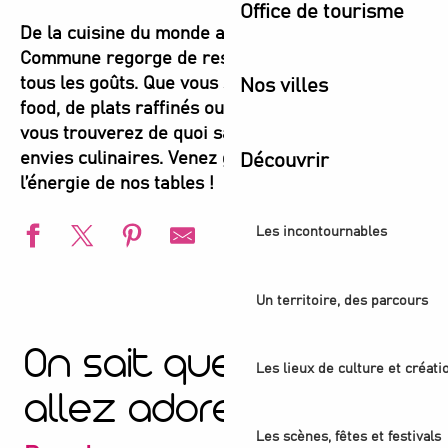
Office de tourisme
De la cuisine du monde aux spots locaux, Plaine
Commune regorge de restaurants sympas pour
tous les goûts. Que vous soyez fans de street
Nos villes
food, de plats raffinés ou de saveurs exotiques,
vous trouverez de quoi satisfaire toutes vos
envies culinaires. Venez goûter à la diversité et à
Découvrir
l’énergie de nos tables !
Les incontournables
Comme chez vous
Un territoire, des parcours
Beco do Brasil
Restaurant - Au Rendez-Vous
On sait que vous
Restaurant - Maréchal
Les lieux de culture et créati
Restaurant et caviste - Fine Fleur
allez adorer
Restaurant - Majaz
Restaurant - Dame Jeanne
Les scènes, fêtes et festivals
Bar à vins - Li -Mots