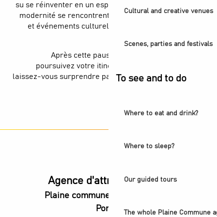
su se réinventer en un espace créatif où patrimoine et
Cultural and creative venues
modernité se rencontrent. Entre expositions, ateliers
et événements culturels, le lieu vibre encore d’une
énergie unique.
Scenes, parties and festivals
Après cette pause entre histoire et création,
poursuivez votre itinéraire le long de la Seine et
laissez-vous surprendre par les autres trésors cachés
To see and to do
de Plaine Commune…
Where to eat and drink?
Where to sleep?
Agence d'attractivité POP
Our guided tours
Plaine commune vous Ouvre ses
Portes
The whole Plaine Commune a