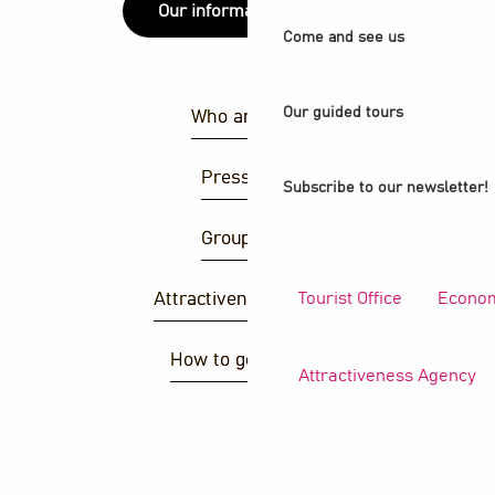
Our information points
Come and see us
Our guided tours
Who are we ?
Press area
Subscribe to our newsletter!
Group area
Tourist Office
Econom
Attractiveness agency
How to get there ?
Attractiveness Agency
S