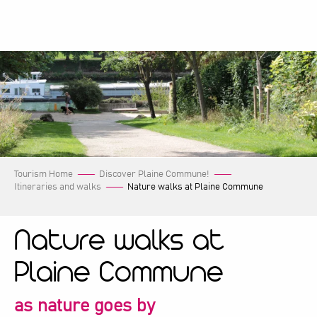
Aller
au
contenu
principal
Tourism Home
Discover Plaine Commune!
Itineraries and walks
Nature walks at Plaine Commune
Nature walks at
Plaine Commune
as nature goes by