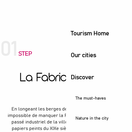
Tourism Home
01
STEP
Our cities
La Fabrique Bannier
Discover
le grand départ
The must-haves
En longeant les berges de Seine à Épinay-sur-Seine,
impossible de manquer la Fabrique Bannier, témoin du
Nature in the city
passé industriel de la ville. Ancienne manufacture de
papiers peints du XIXe siècle, ce site emblématique a